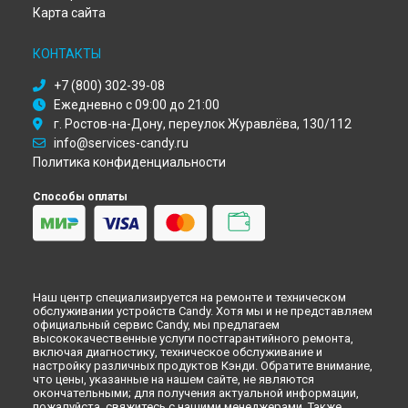
Ремонт кухонной плиты CGG 5601 SBW Candy в
Кирове
Карта сайта
Ремонт кухонной плиты CGG 5601 SBW Candy в
Оренбурге
Ремонт кухонной плиты CGG 5601 SBW Candy в
Кемерово
КОНТАКТЫ
Ремонт кухонной плиты CGG 5601 SBW Candy в
Новокузнецке
+7 (800) 302-39-08
Ремонт кухонной плиты CGG 5601 SBW Candy в
Рязани
Ежедневно с 09:00 до 21:00
Ремонт кухонной плиты CGG 5601 SBW Candy в
г. Ростов-на-Дону, переулок Журавлёва, 130/112
Астрахани
info@services-candy.ru
Ремонт кухонной плиты CGG 5601 SBW Candy в
Набережных Челнах
Политика конфиденциальности
Ремонт кухонной плиты CGG 5601 SBW Candy в
Липецке
Способы оплаты
Наш центр специализируется на ремонте и техническом
обслуживании устройств Candy. Хотя мы и не представляем
официальный сервис Candy, мы предлагаем
высококачественные услуги постгарантийного ремонта,
включая диагностику, техническое обслуживание и
настройку различных продуктов Кэнди. Обратите внимание,
что цены, указанные на нашем сайте, не являются
окончательными; для получения актуальной информации,
пожалуйста, свяжитесь с нашими менеджерами. Также