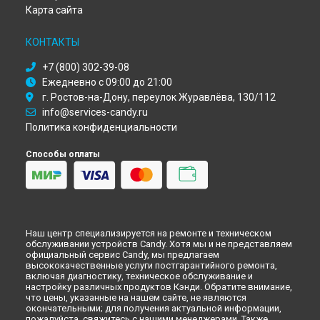
Ремонт кухонной плиты CMM 6522 SHS Candy в
Кирове
Карта сайта
Ремонт кухонной плиты CMM 6522 SHS Candy в
Оренбурге
Ремонт кухонной плиты CMM 6522 SHS Candy в
Кемерово
КОНТАКТЫ
Ремонт кухонной плиты CMM 6522 SHS Candy в
Новокузнецке
+7 (800) 302-39-08
Ремонт кухонной плиты CMM 6522 SHS Candy в
Рязани
Ежедневно с 09:00 до 21:00
Ремонт кухонной плиты CMM 6522 SHS Candy в
г. Ростов-на-Дону, переулок Журавлёва, 130/112
Астрахани
info@services-candy.ru
Ремонт кухонной плиты CMM 6522 SHS Candy в
Набережных Челнах
Политика конфиденциальности
Ремонт кухонной плиты CMM 6522 SHS Candy в
Липецке
Способы оплаты
Наш центр специализируется на ремонте и техническом
обслуживании устройств Candy. Хотя мы и не представляем
официальный сервис Candy, мы предлагаем
высококачественные услуги постгарантийного ремонта,
включая диагностику, техническое обслуживание и
настройку различных продуктов Кэнди. Обратите внимание,
что цены, указанные на нашем сайте, не являются
окончательными; для получения актуальной информации,
пожалуйста, свяжитесь с нашими менеджерами. Также