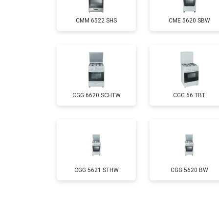
CMM 6522 SHS
CME 5620 SBW
Ремонт электропроводки
Замена лампы подсветки
CGG 6620 SCHTW
CGG 66 TBT
Ремонт чугунной конфорки
CGG 5621 STHW
CGG 5620 BW