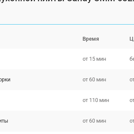
Время
Ц
от 15 мин
б
орки
от 60 мин
о
от 110 мин
о
иты
от 60 мин
о