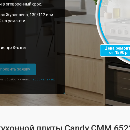
 в оговоренный срок.
лок Журавлёва, 130/112 или
% на ремонт и
ия до 3-х лет
Цена ремон
от 1590 р.
править заявку
 на обработку моих
персональных
 кухонной плиты Candy CMM 65