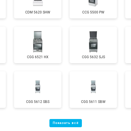
CDM 5620 SHW
CCG 5500 PW
от 60 мин
о
от 80 мин
о
CGG 6521 HX
CGG 5632 SJS
от 60 мин
о
CGG 5612 SBS
CGG 5611 SBW