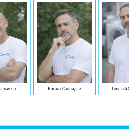
Саркисян
Баграт Сванидзе
Георгий