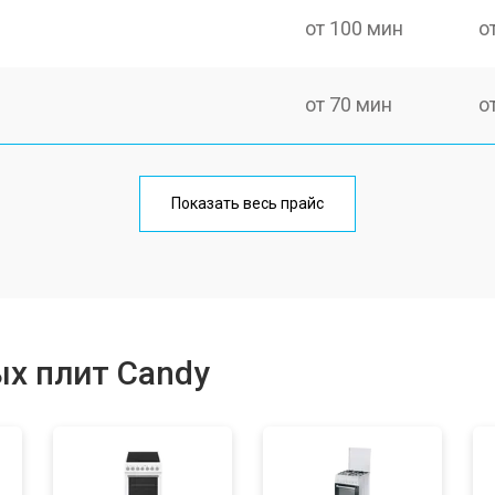
от 100 мин
о
от 70 мин
о
ния
от 120 мин
о
Показать весь прайс
от 50 мин
о
от 100 мин
о
х плит Candy
от 60 мин
о
от 90 мин
о