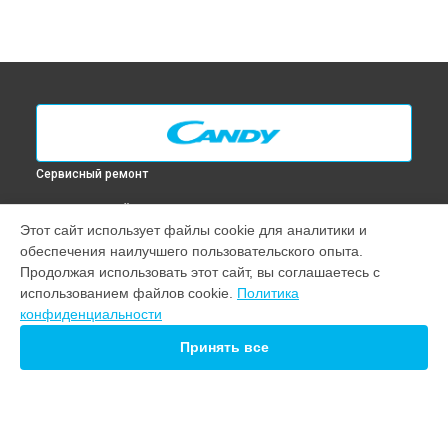
Сервисный ремонт
ВЫБЕРИ СВОЙ ГОРОД
Этот сайт использует файлы cookie для аналитики и
Замена силового трансформатора микроволновой печи
обеспечения наилучшего пользовательского опыта.
CMW 20 DS Candy в
Москве
Продолжая использовать этот сайт, вы соглашаетесь с
Замена силового трансформатора микроволновой печи
использованием файлов cookie.
Политика
CMW 20 DS Candy в
Санкт-Петербурге
конфиденциальности
Замена силового трансформатора микроволновой печи
CMW 20 DS Candy в
Краснодаре
Принять все
Замена силового трансформатора микроволновой печи
CMW 20 DS Candy в
Ростове-на-Дону
Замена силового трансформатора микроволновой печи
CMW 20 DS Candy в
Нижнем Новгороде
Замена силового трансформатора микроволновой печи