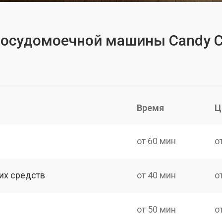
 посудомоечной машины Candy 
Время
Ц
от 60 мин
о
их средств
от 40 мин
о
от 50 мин
о