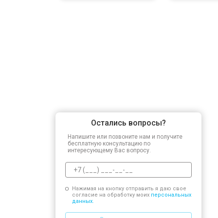
Замена датчика мутности
Замена датчика соли
Замена заливного клапана
Остались вопросы?
Замена расходомера
Напишите или позвоните нам и получите
бесплатную консультацию по
интересующему Вас вопросу.
Замена разбрызгивателя
Нажимая на кнопку отправить я даю свое
Замена пускового конденсатора ци
согласие на обработку моих
персональных
данных.