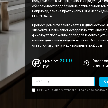
посудомоечных машин, включая продукцию изве
обеспечивает поддержание оптимальной темп
Например, замена проточного ТЭНа необходим
CDP 2L949 W.
Процесс ремонта заключается в диагностике
элемента. Специалист осторожно открывает до
фиксирует положение проводов и монтирует н
именно для вашей модели техники. Основные 
отвертки, изоленту и контрольные приборы.
2000
Экспрес
Цена от
в день 
руб
От
Нажимая на кнопку отправить я даю свое согласие