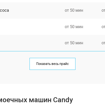
асоса
от 50 мин
о
от 50 мин
о
от 50 мин
о
от 100 мин
о
Показать весь прайс
от 40 мин
о
от 60 мин
о
моечных машин Candy