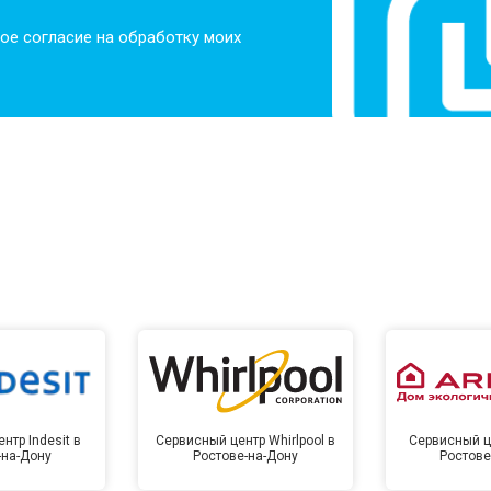
от 70 мин
о
ое согласие на обработку моих
ры
от 50 мин
о
от 60 мин
о
от 40 мин
о
от 60 мин
о
 креплений, кнопок)
от 40 мин
о
нтр Indesit в
Сервисный центр Whirlpool в
Сервисный це
-на-Дону
Ростове-на-Дону
Ростове
овление)
от 80 мин
о