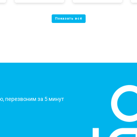
 от протечек
от 70 мин
о
цы
от 40 мин
о
ния
от 50 мин
о
от 50 мин
о
?
, перезвоним за 5 минут
от 60 мин
о
от 50 мин
о