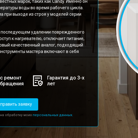
стных марок, таких как Candy. Именно он
ературы воды во время рабочего цикла.
а при выходе из строя у моделей серии
 и последующем удалении поврежденного
ступ к нагревателю, отключает питание,
овый качественный аналог, подходящий
инструменты мастера включают в себя
с ремонт
Гарантия до 3-х
обращения
лет
править заявку
 на обработку моих
персональных данных.