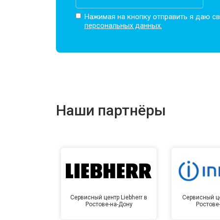
Замена ТЭН
Нажимая на кнопку отправить я даю св
персональных данных.
Ремонт/замена датчика температу
Замена замка
Наши партнёры
Ремонт электропроводки
Замена шнура питания
Корпусный ремонт (замена резинок,
Сервисный центр Liebherr в
Сервисный це
Ростове-на-Дону
Ростове
Ремонт платы управления (восстан