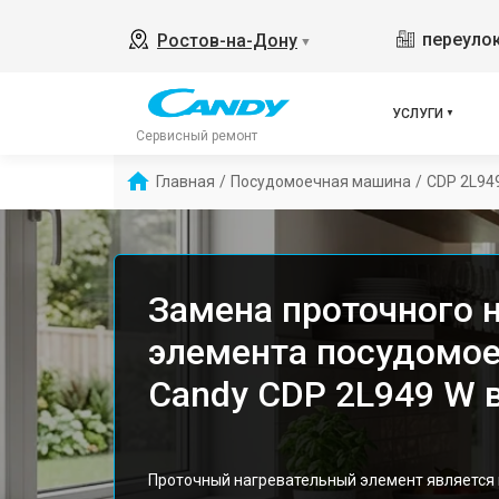
переулок
Ростов-на-Дону
▼
УСЛУГИ
Сервисный ремонт
Главная
/
Посудомоечная машина
/
CDP 2L94
Замена проточного 
элемента посудомо
Candy CDP 2L949 W 
Проточный нагревательный элемент являетс