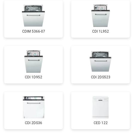
циркуляционного насоса
Замена проточного
от 2000 ₽
Заказать
нагревательного элемента
Замена прессостата
от 1590 ₽
Заказать
CDIM 5366-07
CDI 1L952
Замена П-образного уплотнителя
от 1600 ₽
Заказать
дверцы
Замена нижнего уплотнителя
от 1000 ₽
Заказать
дверцы
Замена заливного шланга с
от 1100 ₽
Заказать
системой Аквастоп
Замена заливного шланга
от 850 ₽
Заказать
CDI 1D952
CDI 2DS523
Диагностика
бесплатно
Заказать
CDI 2DS36
CED 122