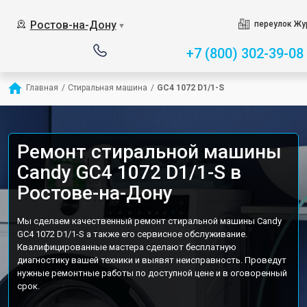
Ростов-на-Дону
переулок Жу
▼
+7 (800) 302-39-08
Главная
/
Стиральная машина
/
GC4 1072 D1/1-S
Ремонт стиральной машины
Candy GC4 1072 D1/1-S в
Ростове-на-Дону
Мы сделаем качественный ремонт стиральной машины Candy
GC4 1072 D1/1-S а также его сервисное обслуживание.
Квалифицированные мастера сделают бесплатную
диагностику вашей техники и выявят неисправность. Проведут
нужные ремонтные работы по доступной цене и в оговоренный
срок.