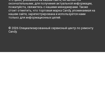
окончательными; для получения актуальной информации,
Ремонт стиральной машины GC4 1072 D1/1-S Candy в
пожалуйста, свяжитесь с нашими менеджерами. Также
Рязани
стоит отметить, что торговая марка Candy, упоминаемая на
Ремонт стиральной машины GC4 1072 D1/1-S Candy в
нашем сайте, зарегистрирована и используется нами
только для информационных целей.
Астрахани
Ремонт стиральной машины GC4 1072 D1/1-S Candy в
Набережных Челнах
© 2026 Специализированный сервисный центр по ремонту
Candy.
Ремонт стиральной машины GC4 1072 D1/1-S Candy в
Липецке